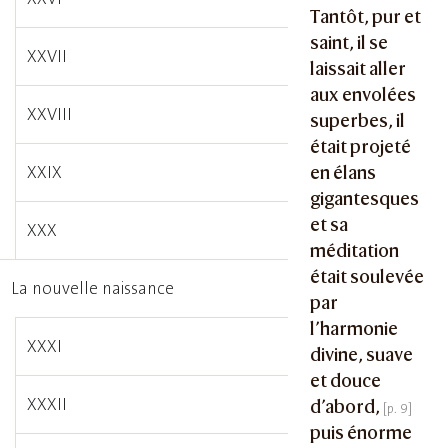
Tantôt, pur et
saint, il se
XXVII
laissait aller
aux envolées
XXVIII
superbes, il
était projeté
XXIX
en élans
gigantesques
et sa
XXX
méditation
était soulevée
La nouvelle naissance
par
l’harmonie
XXXI
divine, suave
et douce
XXXII
d’abord,
puis énorme