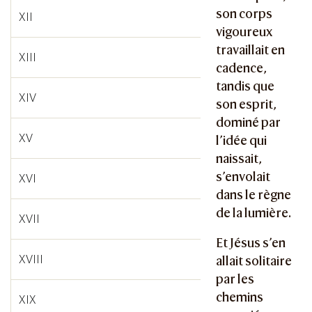
son corps
XII
vigoureux
travaillait en
XIII
cadence,
tandis que
XIV
son esprit,
dominé par
XV
l’idée qui
naissait,
s’envolait
XVI
dans le règne
de la lumière.
XVII
Et Jésus s’en
XVIII
allait solitaire
par les
chemins
XIX