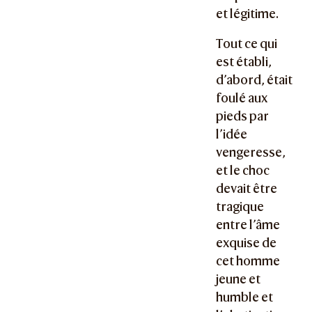
et légitime.
Tout ce qui
est établi,
d’abord, était
foulé aux
pieds par
l’idée
vengeresse,
et le choc
devait être
tragique
entre l’âme
exquise de
cet homme
jeune et
humble et