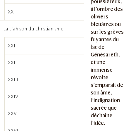
poussiéreux,
à l’ombre des
XX
oliviers
bleuâtres ou
La trahison du christianisme
sur les grèves
fuyantes du
XXI
lac de
Génésareth,
et une
XXII
immense
révolte
XXIII
s’emparait de
son âme,
XXIV
l’indignation
sacrée que
XXV
déchaîne
l’idée.
XXVI