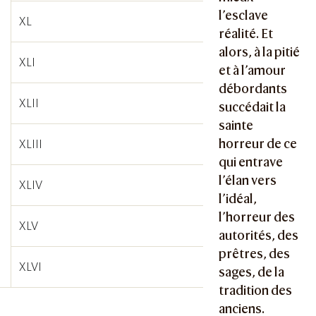
l’esclave
XL
réalité. Et
alors, à la pitié
XLI
et à l’amour
débordants
XLII
succédait la
sainte
horreur de ce
XLIII
qui entrave
l’élan vers
XLIV
l’idéal,
l’horreur des
XLV
autorités, des
prêtres, des
XLVI
sages, de la
tradition des
anciens.