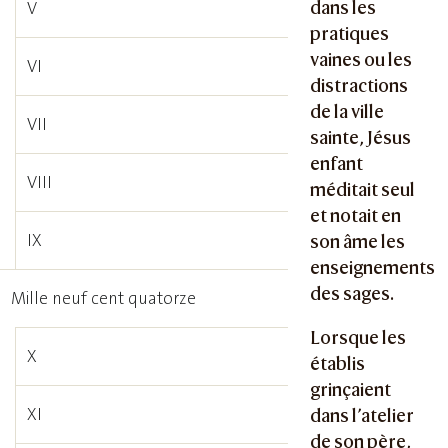
dans les
V
pratiques
vaines ou les
VI
distractions
de la ville
VII
sainte, Jésus
enfant
VIII
méditait seul
et notait en
IX
son âme les
enseignements
des sages.
Mille neuf cent quatorze
Lorsque les
X
établis
grinçaient
XI
dans l’atelier
de son père,