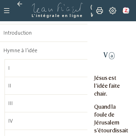
(1915)
La mission 
V
L’intégrale en ligne
Introduction
Hymne à l’idée
V
a
I
Jésus est
l’idée faite
II
chair.
III
Quand la
foule de
IV
Jérusalem
s’étourdissait