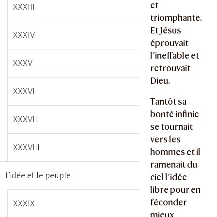
et
XXXIII
triomphante.
Et Jésus
XXXIV
éprouvait
l’ineffable et
XXXV
retrouvait
Dieu.
XXXVI
Tantôt sa
bonté infinie
XXXVII
se tournait
vers les
XXXVIII
hommes et il
ramenait du
L’idée et le peuple
ciel l’idée
libre pour en
féconder
XXXIX
mieux