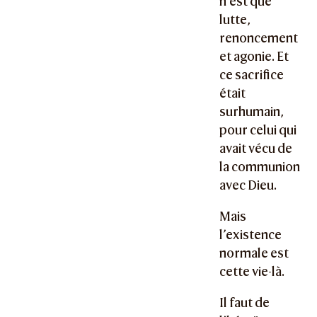
n’est que
lutte,
renoncement
et agonie. Et
ce sacrifice
était
surhumain,
pour celui qui
avait vécu de
la communion
avec Dieu.
Mais
l’existence
normale est
cette vie-là.
Il faut de