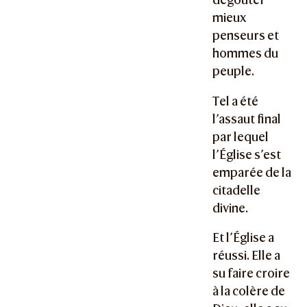
mieux
penseurs et
hommes du
peuple.
Tel a été
l’assaut final
par lequel
l’Église s’est
emparée de la
citadelle
divine.
Et l’Église a
réussi. Elle a
su faire croire
à la colère de