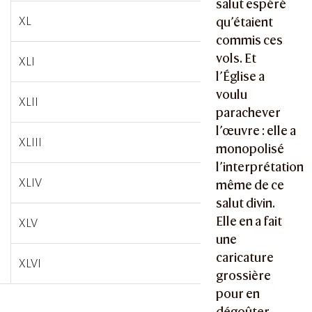
salut espéré
XL
qu’étaient
commis ces
vols. Et
XLI
l’Église a
voulu
XLII
parachever
l’œuvre : elle a
XLIII
monopolisé
l’interprétation
XLIV
même de ce
salut divin.
Elle en a fait
XLV
une
caricature
XLVI
grossière
pour en
dégoûter