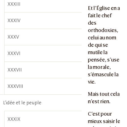
XXXIII
Et l’Église en a
fait le chef
XXXIV
des
orthodoxies,
XXXV
celui au nom
de qui se
mutile la
XXXVI
pensée, s’use
la morale,
XXXVII
s’émascule la
vie.
XXXVIII
Mais tout cela
n’est rien.
L’idée et le peuple
C’est pour
XXXIX
mieux saisir le