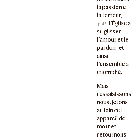
la passion et
la terreur,
l’Église a
su glisser
l’amour et le
pardon : et
ainsi
l’ensemble a
triomphé.
Mais
ressaisissons-
nous, jetons
au loin cet
appareil de
mort et
retournons