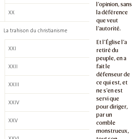
l’opinion, sans
la déférence
XX
que veut
l’autorité.
La trahison du christianisme
Et l’Église l’a
XXI
retiré du
peuple, en a
fait le
XXII
défenseur de
ce qui est, et
XXIII
ne s’en est
servi que
XXIV
pour diriger,
par un
XXV
comble
monstrueux,
XXVI
tout son