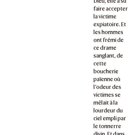
Dieu, elle a su
faire accepter
la victime
expiatoire. Et
les hommes
ont frémi de
ce drame
sanglant, de
cette
boucherie
païenne où
l’odeur des
victimes se
mêlait à la
lourdeur du
ciel empli par
le tonnerre
divin. Et dans