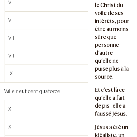
V
le Christ du
voile de ses
VI
intérêts, pour
être au moins
sûre que
VII
personne
d’autre
VIII
qu’elle ne
puise plus à la
IX
source.
Et c’est là ce
Mille neuf cent quatorze
qu’elle a fait
de pis : elle a
X
faussé Jésus.
XI
Jésus a été un
idéaliste, un