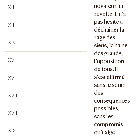
novateur, un
XII
révolté. Il n’a
pas hésité à
XIII
déchaîner la
rage des
XIV
siens, la haine
des grands,
XV
l’opposition
de tous. Il
s’est affirmé
XVI
sans le souci
des
XVII
conséquences
possibles,
XVIII
sans les
compromis
XIX
qu’exige