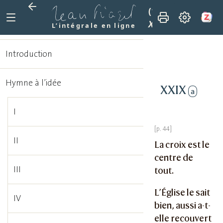
(1915)
La mission 
XXIX
L’intégrale en ligne
Introduction
Hymne à l’idée
XXIX
a
I
II
La croix est le
centre de
III
tout.
L’Église le sait
IV
bien, aussi a-t-
elle recouvert