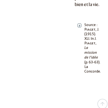
bien et la vie.
Source :
a
Piaget
, J.
(1915).
XLI. In J.
Piaget
,
La
mission
de l’idée
(p. 63-63).
La
Concorde.