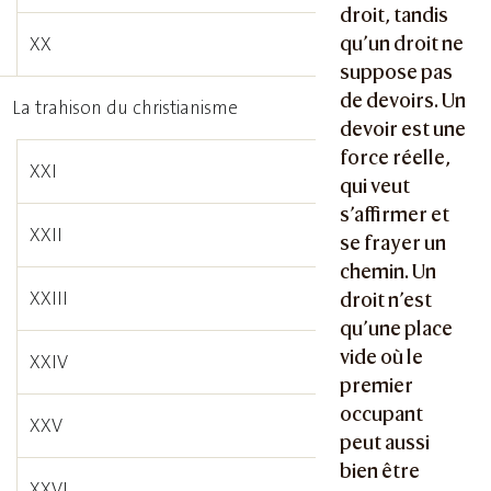
droit, tandis
qu’un droit ne
XX
suppose pas
de devoirs. Un
La trahison du christianisme
devoir est une
force réelle,
XXI
qui veut
s’affirmer et
XXII
se frayer un
chemin. Un
XXIII
droit n’est
qu’une place
vide où le
XXIV
premier
occupant
XXV
peut aussi
bien être
XXVI