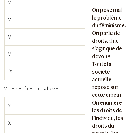
V
On pose mal
le problème
VI
du féminisme.
On parle de
VII
droits, il ne
s’agit que de
VIII
devoirs.
Toute la
IX
société
actuelle
repose sur
Mille neuf cent quatorze
cette erreur.
On énumère
X
les droits de
l’individu, les
XI
droits du