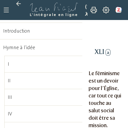
(1915)
La mission 
XLI
L’intégrale en ligne
Introduction
Hymne à l’idée
XLI
a
I
Le féminisme
est un devoir
II
pour l’Église,
car tout ce qui
III
touche au
salut social
IV
doit être sa
mission.