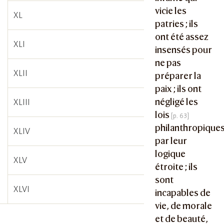
vicie les
XL
patries ; ils
ont été assez
XLI
insensés pour
ne pas
XLII
préparer la
paix ; ils ont
négligé les
XLIII
lois
philanthropiques
XLIV
par leur
logique
XLV
étroite ; ils
sont
XLVI
incapables de
vie, de morale
et de beauté,