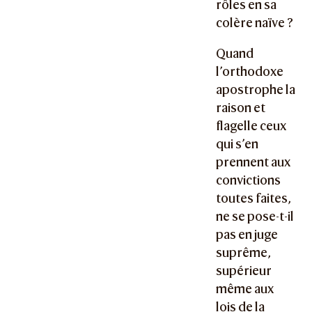
rôles en sa
colère naïve ?
Quand
l’orthodoxe
apostrophe la
raison et
flagelle ceux
qui s’en
prennent aux
convictions
toutes faites,
ne se pose-t-il
pas en juge
suprême,
supérieur
même aux
lois de la