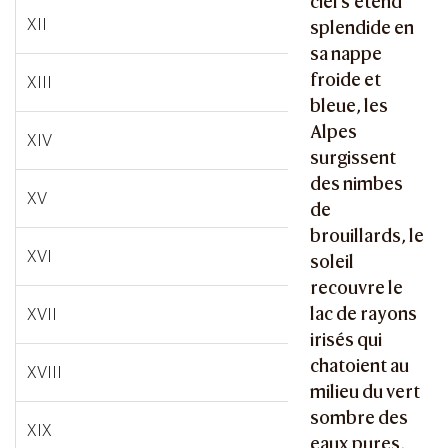
ciel s’étend
XII
splendide en
sa nappe
froide et
XIII
bleue, les
Alpes
XIV
surgissent
des nimbes
XV
de
brouillards, le
XVI
soleil
recouvre le
lac de rayons
XVII
irisés qui
chatoient au
XVIII
milieu du vert
sombre des
XIX
eaux pures,