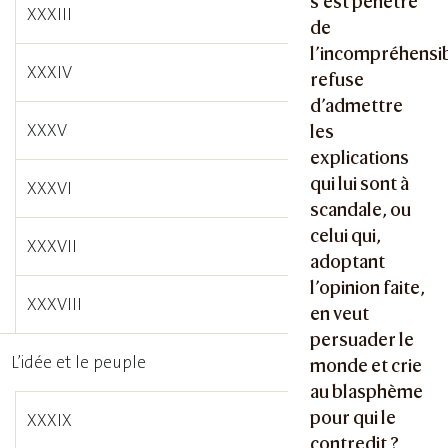
s’est pénétré
XXXIII
de
l’incompréhensib
XXXIV
refuse
d’admettre
XXXV
les
explications
qui lui sont à
XXXVI
scandale, ou
celui qui,
XXXVII
adoptant
l’opinion faite,
XXXVIII
en veut
persuader le
L’idée et le peuple
monde et crie
au blasphème
pour qui le
XXXIX
contredit ?