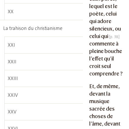
lequel est le
XX
poète, celui
qui adore
La trahison du christianisme
silencieux, ou
celui qui
commente à
XXI
pleine bouche
l’effet qu’il
XXII
croit seul
comprendre ?
XXIII
Et, de même,
devant la
XXIV
musique
sacrée des
XXV
choses de
l’âme, devant
XXVI