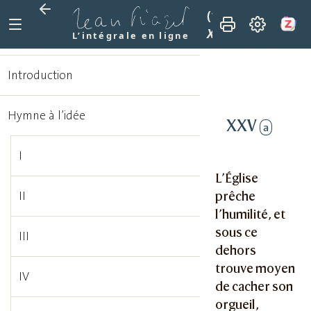
(1915)
La mission 
XXV
L’intégrale en ligne
Introduction
Hymne à l’idée
XXV
a
I
L’Église
prêche
II
l’humilité, et
sous ce
III
dehors
trouve moyen
IV
de cacher son
orgueil,