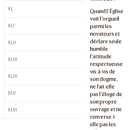
XL
Quand l’Église
voit l’orgueil
XLI
parmi les
novateurs et
déclare seule
XLII
humble
l’attitude
XLIII
respectueuse
vis-à-vis de
XLIV
son dogme,
ne fait-elle
XLV
pas l’éloge de
son propre
ouvrage et ne
XLVI
renverse-t-
elle pas les