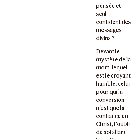
pensée et
seul
confident des
messages
divins ?
Devant le
mystère de la
mort, lequel
est le croyant
humble, celui
pour qui la
conversion
n’est que la
confiance en
Christ, l’oubli
de soi allant