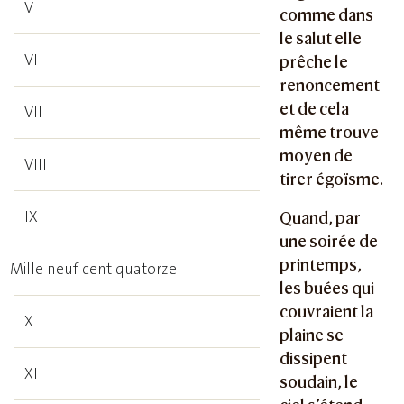
V
comme dans
le salut elle
VI
prêche le
renoncement
et de cela
VII
même trouve
moyen de
VIII
tirer égoïsme.
IX
Quand, par
une soirée de
printemps,
Mille neuf cent quatorze
les buées qui
couvraient la
X
plaine se
dissipent
XI
soudain, le