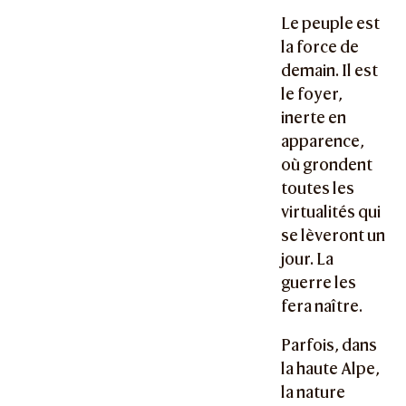
Le peuple est
la force de
demain. Il est
le foyer,
inerte en
apparence,
où grondent
toutes les
virtualités qui
se lèveront un
jour. La
guerre les
fera naître.
Parfois, dans
la haute Alpe,
la nature