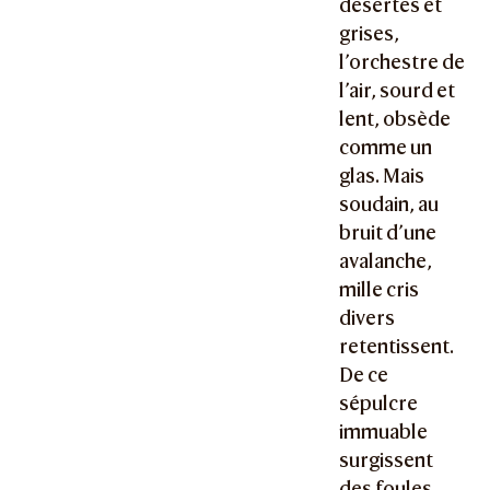
désertes et
grises,
l’orchestre de
l’air, sourd et
lent, obsède
comme un
glas. Mais
soudain, au
bruit d’une
avalanche,
mille cris
divers
retentissent.
De ce
sépulcre
immuable
surgissent
des foules