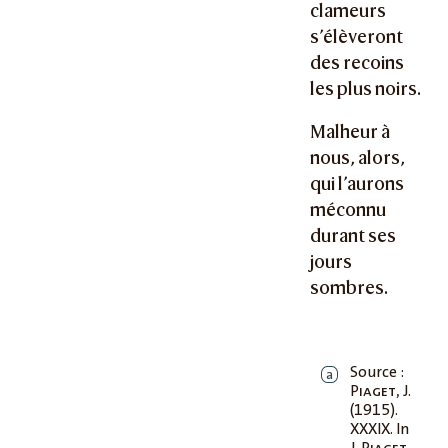
clameurs
s’élèveront
des recoins
les plus noirs.
Malheur à
nous, alors,
qui l’aurons
méconnu
durant ses
jours
sombres.
Source :
a
Piaget
, J.
(1915).
XXXIX. In
J.
Piaget
,