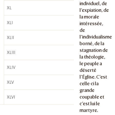
individuel, de
XL
l’expiation, de
la morale
XLI
intéressée,
de
l’individualisme
XLII
borné, de la
stagnation de
XLIII
la théologie,
le peuple a
XLIV
déserté
l’Église. C’est
XLV
celle-ci la
grande
coupable et
XLVI
c’est lui le
martyre.