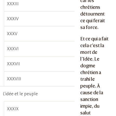
car les
XXXIII
chrétiens
détournent
XXXIV
ce qui ferait
sa force.
XXXV
Et ce qui a fait
cela c’est la
XXXVI
mort de
l’Idée. Le
XXXVII
dogme
chrétien a
XXXVIII
trahi le
peuple. À
cause de la
L’idée et le peuple
sanction
impie, du
XXXIX
salut