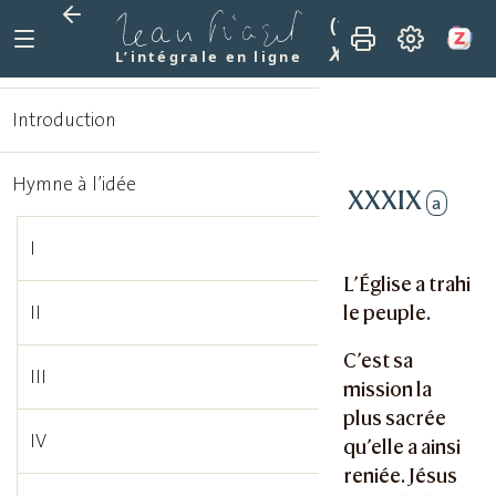
(1915)
La mission 
XXXIX
L’intégrale en ligne
Introduction
Hymne à l’idée
XXXIX
a
I
L’Église a trahi
le peuple.
II
C’est sa
III
mission la
plus sacrée
IV
qu’elle a ainsi
reniée. Jésus