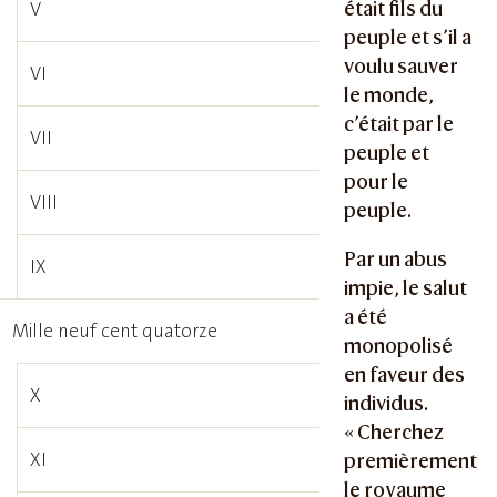
était fils du
V
peuple et s’il a
voulu sauver
VI
le monde,
c’était par le
VII
peuple et
pour le
VIII
peuple.
Par un abus
IX
impie, le salut
a été
Mille neuf cent quatorze
monopolisé
en faveur des
X
individus.
« Cherchez
XI
premièrement
le royaume