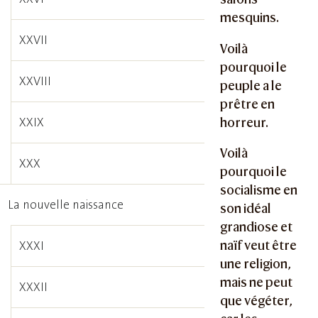
mesquins.
XXVII
Voilà
pourquoi le
XXVIII
peuple a le
prêtre en
XXIX
horreur.
Voilà
XXX
pourquoi le
socialisme en
La nouvelle naissance
son idéal
grandiose et
naïf veut être
XXXI
une religion,
mais ne peut
XXXII
que végéter,