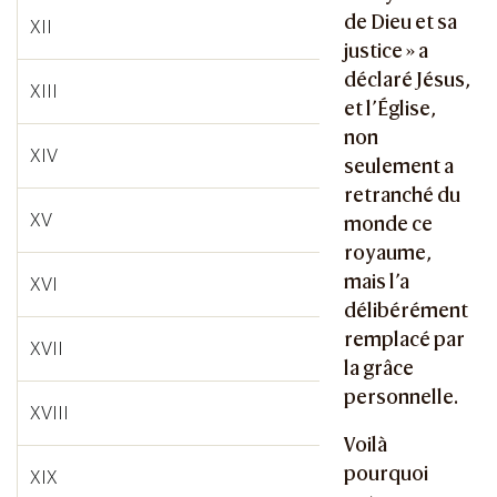
de Dieu et sa
XII
justice » a
déclaré Jésus,
XIII
et l’Église,
non
XIV
seulement a
retranché du
XV
monde ce
royaume,
mais l’a
XVI
délibérément
remplacé par
XVII
la grâce
personnelle.
XVIII
Voilà
pourquoi
XIX