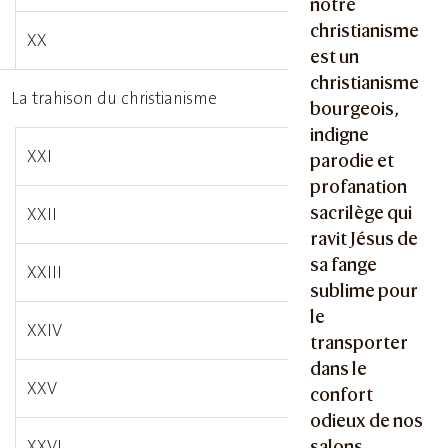
notre
christianisme
XX
est un
christianisme
La trahison du christianisme
bourgeois,
indigne
XXI
parodie et
profanation
sacrilège qui
XXII
ravit Jésus de
sa fange
XXIII
sublime pour
le
XXIV
transporter
dans le
XXV
confort
odieux de nos
XXVI
salons