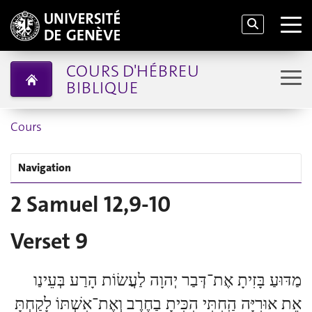
COURS D'HÉBREU
BIBLIQUE
Cours
Navigation
2 Samuel 12,9-10
Verset 9
מַדּוּעַ בָּזִיתָ אֶת־דְּבַר יְהוָה לַעֲשׂוֹת הָרַע בְּעֵינַו
אֵת אוּרִיָּה הַֽחִתִּי הִכִּיתָ בַחֶרֶב וְאֶת־אִשְׁתּוֹ לָקַחְתָּ