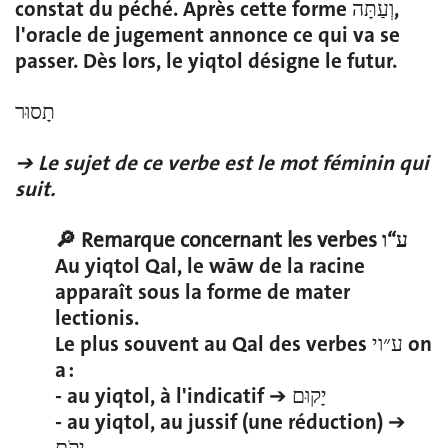
constat du péché. Après cette forme וְעַתָּה,
l'oracle de jugement annonce ce qui va se
passer. Dès lors, le yiqtol désigne le futur.
תָסוּר
➔ Le sujet de ce verbe est le mot féminin qui
suit.
🔎 Remarque concernant les verbes ע“ו
Au yiqtol Qal, le wāw de la racine
apparaît sous la forme de mater
lectionis.
Le plus souvent au Qal des verbes ע״וי on
a :
- au yiqtol, à l'indicatif ➔ יָקוּם
- au yiqtol, au jussif (une réduction) ➔
יָקֹם