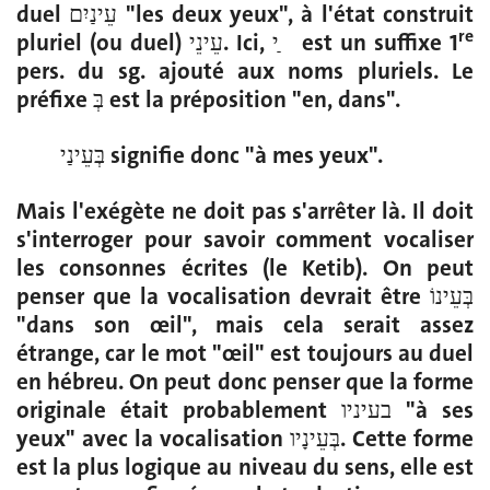
duel עֵינַיִם "les deux yeux", à l'état construit
re
pluriel (ou duel) עֵינֵי. Ici, י ַ est un suffixe 1
pers. du sg. ajouté aux noms pluriels. Le
préfixe בְּ est la préposition "en, dans".
בְּעֵינַי signifie donc "à mes yeux".
Mais l'exégète ne doit pas s'arrêter là. Il doit
s'interroger pour savoir comment vocaliser
les consonnes écrites (le Ketib). On peut
penser que la vocalisation devrait être בְּעֵינוֹ
"dans son œil", mais cela serait assez
étrange, car le mot "œil" est toujours au duel
en hébreu. On peut donc penser que la forme
originale était probablement בעיניו "à ses
yeux" avec la vocalisation בְּעֵינָיו. Cette forme
est la plus logique au niveau du sens, elle est