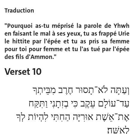
Traduction
"Pourquoi as-tu méprisé la parole de Yhwh
en faisant le mal à ses yeux, tu as frappé Urie
le hittite par l'épée et tu as pris sa femme
pour toi pour femme et tu l'as tué par l'épée
des fils d'Ammon."
Verset 10
וְעַתָּה לֹא־תָסוּר חֶרֶב מִבֵּיתְךָ
עַד־עוֹלָם עֵקֶב כִּי בְזִתָנִי וַתִּקַּח
אֶת־אֵשֶׁת אוּרִיָּה הַחִתִּי לִהְיוֹת לְךָ
לְאִשָּׁה׃