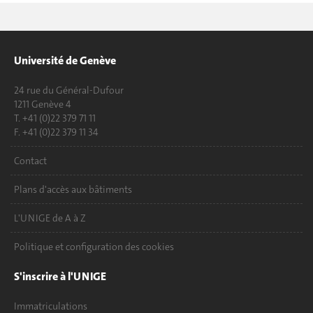
Université de Genève
24 rue du Général-Dufour
1211 Genève 4
T. +41 (0)22 379 71 11
F. +41 (0)22 379 11 34
Contact
Plans d'accès aux bâtiments
L'UNIGE de A à Z
Politique et configuration des cookies
S'inscrire à l'UNIGE
Immatriculations