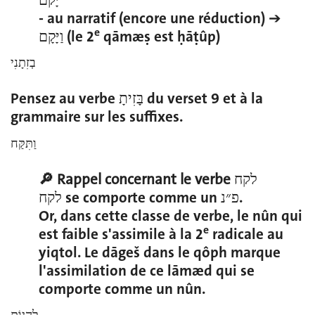
- au narratif (encore une réduction) ➔
e
וַיָּקָם (le 2
qāmæṣ est ḥāṭûp)
בְזִתָנִי
Pensez au verbe בָּזִיתָ du verset 9 et à la
grammaire sur les suffixes.
וַתִּקַּח
🔎 Rappel concernant le verbe
לקח
לקח se comporte comme un פ״נ.
Or, dans cette classe de verbe, le nûn qui
e
est faible s'assimile à la 2
radicale au
yiqtol. Le dāgeš dans le qôph marque
l'assimilation de ce lāmæd qui se
comporte comme un nûn.