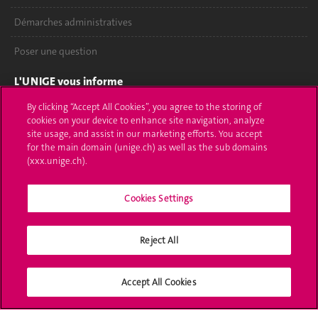
Démarches administratives
Poser une question
L'UNIGE vous informe
By clicking “Accept All Cookies”, you agree to the storing of
UNIGE Mobile
cookies on your device to enhance site navigation, analyze
site usage, and assist in our marketing efforts. You accept
Médias
for the main domain (unige.ch) as well as the sub domains
(xxx.unige.ch).
Offres d'emploi
Bibliothèque
Cookies Settings
Calendrier académique
Reject All
Médias sociaux UNIGE
Accept All Cookies