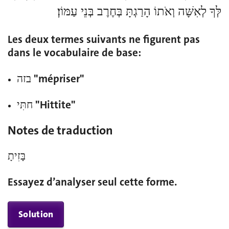
לְּךָ לְאִשָּׁה וְאֹתוֹ הָרַגְתָּ בְּחֶרֶב בְּנֵי עַמּוֹן׃
Les deux termes suivants ne figurent pas
dans le vocabulaire de base:
בזה "mépriser"
חתִּי "Hittite"
Notes de traduction
בָּזִיתָ
Essayez d’analyser seul cette forme.
Solution