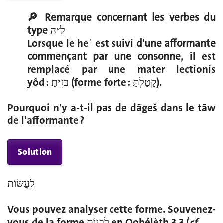
🔎 Remarque
concernant les verbes du
type ל״ה
Lorsque le heʾ est suivi
d'une afformante
commençant par une consonne
, il est
remplacé par une mater lectionis
yôd : בּזִיתָ (
f
orme forte : קָטַלְתָּ).
Pourquoi n'y a-t-il pas de dāgeš dans le tāw
de l'afformante ?
Solution
לַעֲשׂוֹת
Vous pouvez analyser cette forme. Souvenez-
vous de la forme לִבְנוֹת en Qohélèth 3,3 (
cf
.