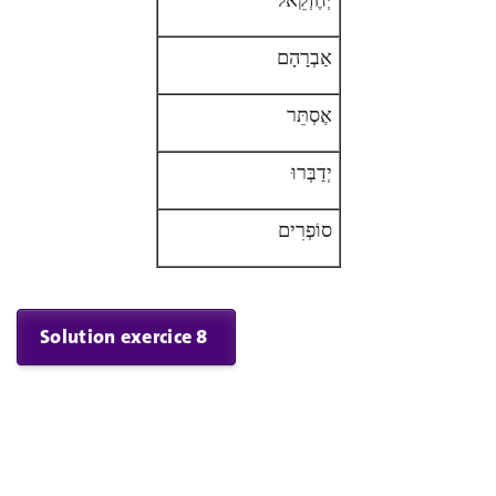
אַבְרָהָם
אֶסְתֵּר
יְדַבְּרוּ
סוֹפְרִים
s
Solution exercice 8