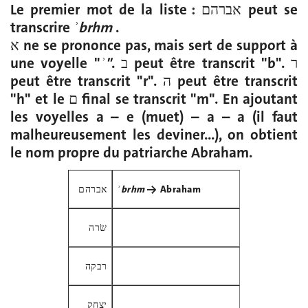
Le premier mot de la liste : אברהם peut se
transcrire
ʾb
rhm
.
א ne se prononce pas, mais sert de support à
une voyelle "
ʾ"
. ב peut être transcrit "b". ר
peut être transcrit "r". ה peut être transcrit
"h" et le ם final se transcrit "m". En ajoutant
les voyelles a – e (muet) – a – a (il faut
malheureusement les deviner...), on obtient
le nom propre du patriarche Abraham.
אברהם
ʾb
rhm
→ Abraham
שׂרה
רבקה
יצחק