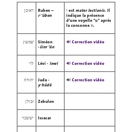
ראובן
Ruben –
ו est
mater lectionis.
Il
rᵉ'ûben
indique la présence
d'une voyelle "u" après
la consonne א.
שׁמעון
Siméon
🔊 C
orrection vidéo
-
šimᵉ
‛
ôn
לוי
Lévi -
lewî
🔊 Correction vidéo
יהודה
Juda -
🔊
Correction vidéo
yᵉhûdâ
זבולן
Zebulon
ישׂשׂכר
Issacar