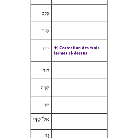
כָּלֵב
בָּבֶל
נָתָן
🔊 Correction des trois
termes ci-dessus
דוֹד
שָׂרָה
שָׂרַי
אֵל־שַׁדַּי
גָּד