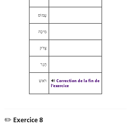
עָמוֹס
מִיכָה
צָדֹק
הָגָר
רֹאשׁ
🔊
Correction de la fin de
l'exercice
✏️ Exercice 8