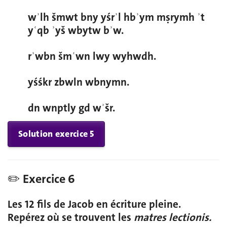
wʾlh šmwt bny yśrʾl hbʾym mṣrymh ʾt
yʿqb ʾyš wbytw bʾw.
rʾwbn šmʿwn lwy wyhwdh.
yśśkr zbwln wbnymn.
dn wnptly gd wʾšr.
Solution exercice 5
✏️ Exercice 6
Les 12 fils de Jacob en écriture pleine.
Repérez où se trouvent les
matres lectionis.