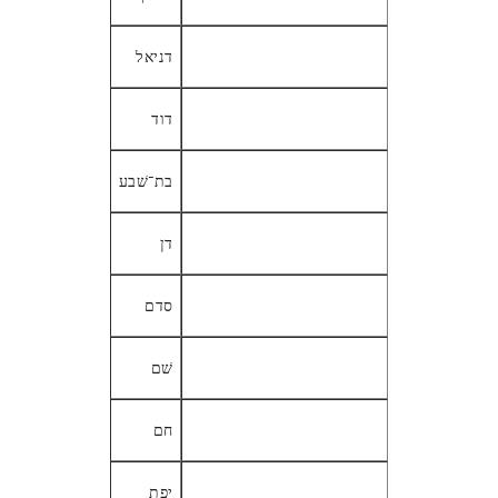
דניאל
דוד
בת־שׁבע
דן
סדם
שׁם
חם
יפת