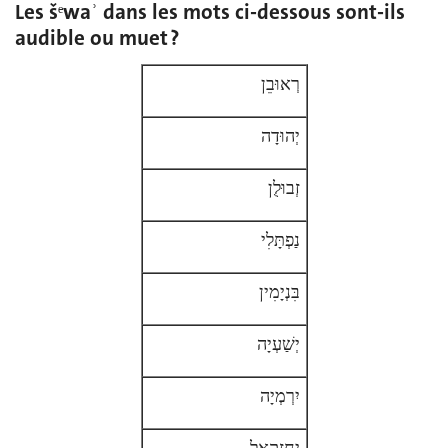
Les šᵉwaʾ dans les mots ci-dessous sont-ils
audible ou muet ?
רְאוּבֵן
יְהוּדָה
זְבוּלֻן
נַפְתָּלִי
בִּנְיָמִין
יְשַׁעְיָה
יִרְמְיָה
יְחֶזְקֵאל