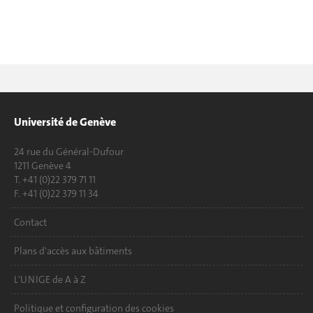
Université de Genève
24 rue du Général-Dufour
1211 Genève 4
T. +41 (0)22 379 71 11
F. +41 (0)22 379 11 34
Contact
Plans d'accès aux bâtiments
L'UNIGE de A à Z
Politique et configuration des cookies