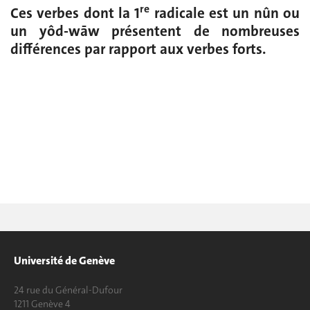
re
Ces verbes dont la 1
radicale est un nûn ou
un yôd-wāw présentent de nombreuses
différences par rapport aux verbes forts.
Université de Genève
24 rue du Général-Dufour
1211 Genève 4