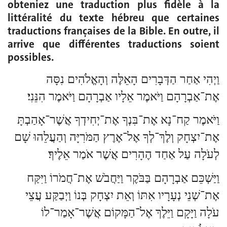
obteniez une traduction plus fidèle à la
littéralité du texte hébreu que certaines
traductions françaises de la Bible. En outre, il
arrive que différentes traductions soient
possibles.
וַיְהִי אַחַר הַדְּבָרִים הָאֵלֶּה וְהָאֱלֹהִים נִסָּה
אֶת־אַבְרָהָם וַיֹּאמֶר אֵלָיו אַבְרָהָם וַיֹּאמֶר הִנֵּנִי׃
וַיֹּאמֶר קַח־נָא אֶת־בִּנְךָ אֶת־יְחִידְךָ אֲשֶׁר־אָהַבְתָּ
אֶת־יִצְחָק וְלֶךְ־לְךָ אֶל־אֶרֶץ הַמֹּרִיָּה וְהַעֲלֵהוּ שָׁם
לְעֹלָה עַל אַחַד הֶהָרִים אֲשֶׁר אֹמַר אֵלֶיךָ׃
וַיַּשְׁכֵּם אַבְרָהָם בַּבֹּקֶר וַיַּחֲבֹשׁ אֶת־חֲמֹרוֹ וַיִּקַּח
אֶת־שְׁנֵי נְעָרָיו אִתּוֹ וְאֵת יִצְחָק בְּנוֹ וַיְבַקַּע עֲצֵי
עֹלָה וַיָּקָם וַיֵּלֶךְ אֶל־הַמָּקוֹם אֲשֶׁר־אָמַר־לוֹ