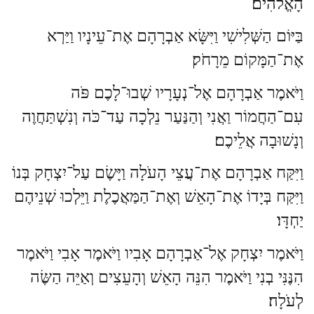
הָאֱלֹהִים׃
בַּיּוֹם הַשְּׁלִישִׁי וַיִּשָּׂא אַבְרָהָם אֶת־עֵינָיו וַיַּרְא
אֶת־הַמָּקוֹם מֵרָחֹק׃
וַיֹּאמֶר אַבְרָהָם אֶל־נְעָרָיו שְׁבוּ־לָכֶם פֹּה
עִם־הַחֲמוֹר וַאֲנִי וְהַנַּעַר נֵלְכָה עַד־כֹּה וְנִשְׁתַּחֲוֶה
וְנָשׁוּבָה אֲלֵיכֶם׃
וַיִּקַּח אַבְרָהָם אֶת־עֲצֵי הָעֹלָה וַיָּשֶׂם עַל־יִצְחָק בְּנוֹ
וַיִּקַּח בְּיָדוֹ אֶת־הָאֵשׁ וְאֶת־הַמַּאֲכֶלֶת וַיֵּלְכוּ שְׁנֵיהֶם
יַחְדָּו׃
וַיֹּאמֶר יִצְחָק אֶל־אַבְרָהָם אָבִיו וַיֹּאמֶר אָבִי וַיֹּאמֶר
הִנֶּנִּי בְנִי וַיֹּאמֶר הִנֵּה הָאֵשׁ וְהָעֵצִים וְאַיֵּה הַשֶּׂה
לְעֹלָה׃