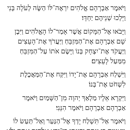
וַיֹּאמֶר אַבְרָהָם אֱלֹהִים יִרְאֶה־לּוֹ הַשֶּׂה לְעֹלָה בְּנִי
וַיֵּלְכוּ שְׁנֵיהֶם יַחְדָּו׃
וַיָּבֹאוּ אֶל־הַמָּקוֹם אֲשֶׁר אָמַר־לוֹ הָאֱלֹהִים וַיִּבֶן
שָׁם אַבְרָהָם אֶת־הַמִּזְבֵּחַ וַיַּעֲרֹךְ אֶת־הָעֵצִים
וַיַּעֲקֹד אֶת־יִצְחָק בְּנוֹ וַיָּשֶׂם אֹתוֹ עַל־הַמִּזְבֵּחַ
מִמַּעַל לָעֵצִים׃
וַיִּשְׁלַח אַבְרָהָם אֶת־יָדוֹ וַיִּקַּח אֶת־הַמַּאֲכֶלֶת
לִשְׁחֹט אֶת־בְּנוֹ׃
וַיִּקְרָא אֵלָיו מַלְאַךְ יְהוָה מִן־הַשָּׁמַיִם וַיֹּאמֶר
אַבְרָהָם אַבְרָהָם וַיֹּאמֶר הִנֵּנִי׃
וַיֹּאמֶר אַל־תִּשְׁלַח יָדְךָ אֶל־הַנַּעַר וְאַל־תַּעַשׂ לוֹ