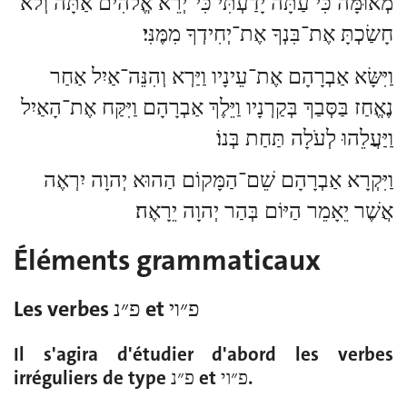
מְאוּמָּה כִּי עַתָּה יָדַעְתִּי כִּי־יְרֵא אֱלֹהִים אַתָּה וְלֹא
חָשַׂכְתָּ אֶת־בִּנְךָ אֶת־יְחִידְךָ מִמֶּנִּי׃
וַיִּשָּׂא אַבְרָהָם אֶת־עֵינָיו וַיַּרְא וְהִנֵּה־אַיִל אַחַר
נֶאֱחַז בַּסְּבַךְ בְּקַרְנָיו וַיֵּלֶךְ אַבְרָהָם וַיִּקַּח אֶת־הָאַיִל
וַיַּעֲלֵהוּ לְעֹלָה תַּחַת בְּנוֹ׃
וַיִּקְרָא אַבְרָהָם שֵׁם־הַמָּקוֹם הַהוּא יְהוָה יִרְאֶה
אֲשֶׁר יֵאָמֵר הַיּוֹם בְּהַר יְהוָה יֵרָאֶה׃
Éléments grammaticaux
Les verbes
פ״נ
et
פ״וי
Il s'agira d'étudier d'abord les verbes
irréguliers de type פ״נ et פ״וי.