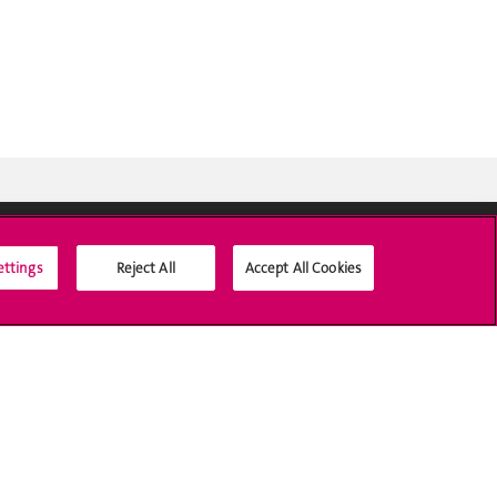
ettings
Reject All
Accept All Cookies
Médias sociaux UNIGE
Accréditation