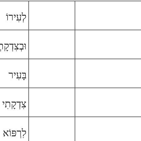
לְעִירוֹ
וּבְצִדְקָת
בָּעִיר
צִדְקָתִי
לִרְפּוֹא