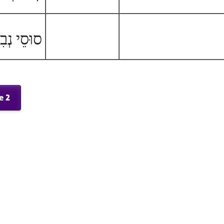
סוּסֵי נְבִ
e 2