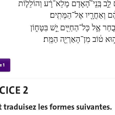
֣ם לֵ֣ב בְּֽנֵי־הָ֠אָדָם מָלֵא־רָ֨ע וְהוֹלֵל֤וֹת
יהֶ֔ם וְאַחֲרָ֖יו אֶל־הַמֵּתִֽים׃
בֻחַר אֶ֥ל כָּל־הַחַיִּ֖ים יֵ֣שׁ בִּטָּח֑וֹן
 ה֣וּא ט֔וֹב מִן־הָאַרְיֵ֖ה הַמֵּֽת׃
e 1
CICE 2
 traduisez les formes suivantes.