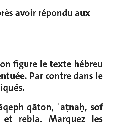
après avoir répondu aux
çon figure le texte hébreu
ntuée. Par contre dans le
diqués.
zāqeph qāton, ʾaṭnaḥ, sof
 et rebia. Marquez les