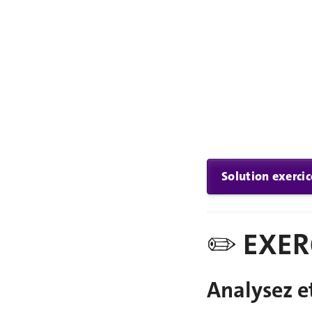
Solution exercic
✏️ EXER
Analysez et