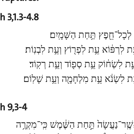
 3,1.3-4.8
֥ת לְכָל־חֵ֖פֶץ תַּ֥חַת הַשָּׁמָֽיִם׃
֣ת לִרְפּ֔וֹא עֵ֥ת לִפְר֖וֹץ וְעֵ֥ת לִבְנֽוֹת׃
ֵ֣ת לִשְׂח֔וֹק עֵ֥ת סְפ֖וֹד וְעֵ֥ת רְקֽוֹד׃
ֵ֣ת לִשְׂנֹ֔א עֵ֥ת מִלְחָמָ֖ה וְעֵ֥ת שָׁלֽוֹם׃
h 9,3-4
זֶ֣ה רָ֗ע בְּכֹ֤ל אֲשֶֽׁר־נַעֲשָׂה֙ תַּ֣חַת הַשֶּׁ֔מֶשׁ כִּֽי־מִקְרֶ֥ה