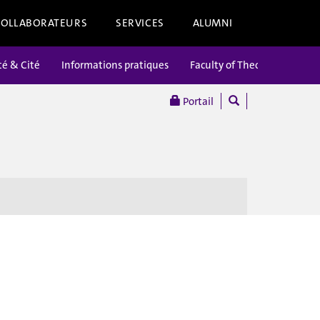
COLLABORATEURS
SERVICES
ALUMNI
té & Cité
Informations pratiques
Faculty of Theology
Portail