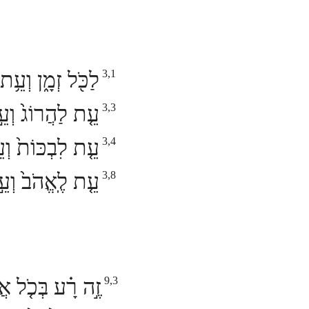
לַכֹּ֖ל זְמָ֑ן וְעֵ
3,1
עֵ֤ת לַהֲרוֹג֙ וְעֵ
3,3
עֵ֤ת לִבְכּוֹת֙ וְע
3,4
עֵ֤ת לֶֽאֱהֹב֙ וְע
3,8
9,3