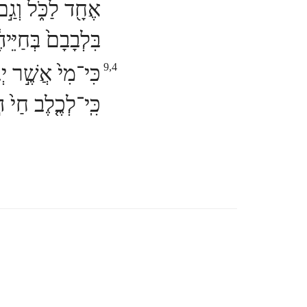
אֶחָ֖ד לַכֹּ֑ל וְגַ
בִּלְבָבָם֙ בְּחַיֵּ
כִּי־מִי֙ אֲשֶׁ֣ר יְ
9,4
כִּֽי־לְכֶ֤לֶב חַי֙