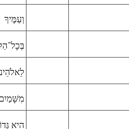
וְעַמֶּיךָ
בְּכָל־הַלַ
לֵאלֹהֵינו
מִשָּׁמַיִם
הִיא גְּדו