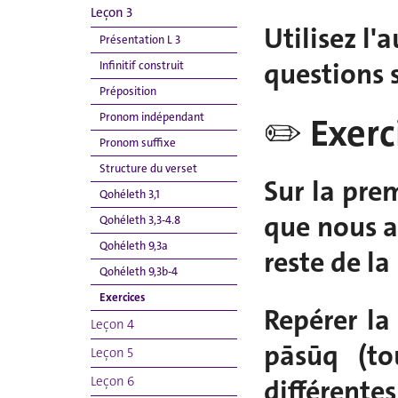
Leçon 3
Utilisez l'
Présentation L 3
questions s
Infinitif construit
Préposition
Pronom indépendant
✏️ Exerc
Pronom suffixe
Structure du verset
Sur la prem
Qohéleth 3,1
que nous a
Qohéleth 3,3-4.8
Qohéleth 9,3a
reste de la
Qohéleth 9,3b-4
Exercices
Repérer la
Leçon 4
pāsūq (t
Leçon 5
Leçon 6
différentes