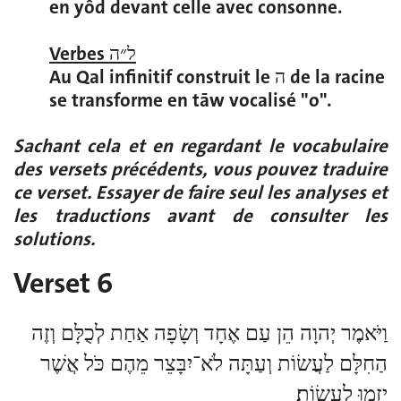
en yôd devant celle avec consonne.
Verbes ל״ה
Au Qal infinitif construit le ה de la racine
se transforme en tāw vocalisé "o".
Sachant cela et en regardant le vocabulaire
des versets précédents, vous pouvez traduire
ce verset. Essayer de faire seul les analyses et
les traductions avant de consulter les
solutions.
Verset 6
וַיֹּאמֶר יְהוָה הֵן עַם אֶחָד וְשָׂפָה אַחַת לְכֻלָּם וְזֶה
הַחִלָּם לַעֲשׂוֹת וְעַתָּה לֹא־יִבָּצֵר מֵהֶם כֹּל אֲשֶׁר
יָזְמוּ לַֽעֲשׂוֹת׃