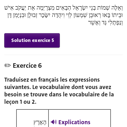
וְאֵלֶּה שְׁמוֹת בְּנֵי יִשְׂרָאֵל הַבָּאִים מִצְרָיְמָה אֵת יַעֲקֹב אִישׁ
וּבֵיתוֹ בָּאוּ רְאוּבֵן שִׁמְעוֹן לֵוִי וִיהֻדָה יִשָּׂכָר זְבוּלֻן וּבִנְיָמִן דָּן
וְנַפְתָּלִי גָּד וְאָשֵׁר
Solution exercice 5
✏️ Exercice 6
Traduisez en français les expressions
suivantes. Le vocabulaire dont vous avez
besoin se trouve dans le vocabulaire de la
leçon 1 ou 2.
הָאָרֶץ
🔊
Explications