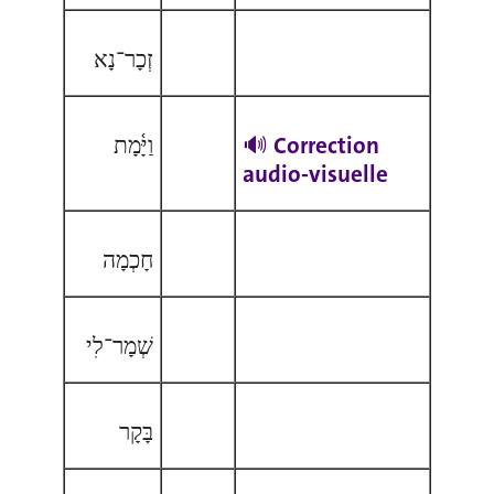
זְכָר־נָא
וַיָּ֫מָת
🔊 Correction
audio-visuelle
חָכְמָה
שְׁמָר־לִי
בָּקָר