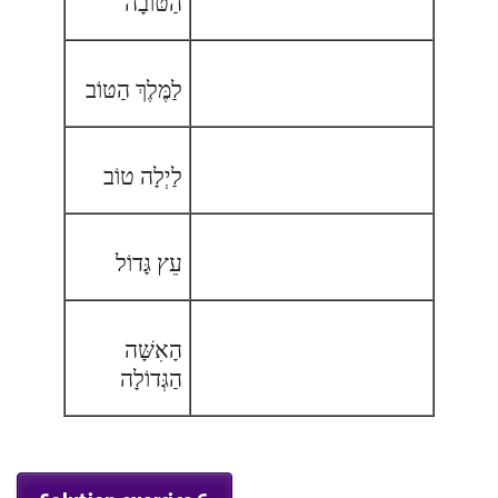
הַטּוֹבָה
לַמֶּלֶךְ הַטּוֹב
לַיְלָה טוֹב
עֵץ גָּדוֹל
הָאִשָּׁה
הַגְּדוֹלָה