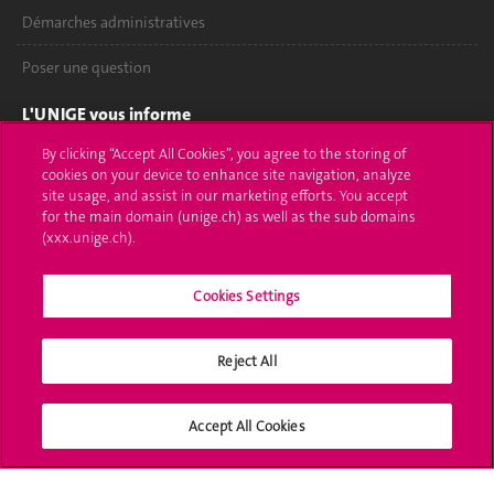
Démarches administratives
Poser une question
L'UNIGE vous informe
By clicking “Accept All Cookies”, you agree to the storing of
UNIGE Mobile
cookies on your device to enhance site navigation, analyze
site usage, and assist in our marketing efforts. You accept
Médias
for the main domain (unige.ch) as well as the sub domains
(xxx.unige.ch).
Offres d'emploi
Bibliothèque
Cookies Settings
Calendrier académique
Reject All
Médias sociaux UNIGE
Accept All Cookies