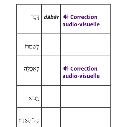
דָּבָר
dābār
🔊
Correction
audio-visuelle
לְשָׁמְרוֹ
לְאָכְלָֽה
🔊 Correction
audio-visuelle
וַיָּבוֹא
כָּל־הָאָ֫רֶץ