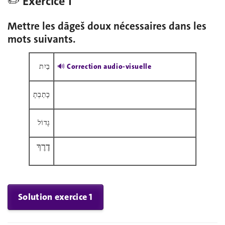
✏️ Exercice 1
Mettre les dāgeš doux nécessaires dans les
mots suivants.
בַיִת
🔊 Correction audio-visuelle
כָתַבְתָ
גָדוֹל
דֶרֶךְ
Solution exercice 1