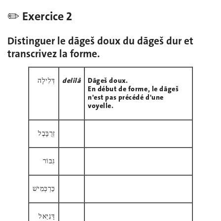
✏️ Exercice 2
Distinguer le dāgeš doux du dāgeš dur et
transcrivez la forme.
דְּלִילָה
delîlâ
Dāgeš doux.
En début de forme, le dāgeš
n'est pas précédé d'une
voyelle.
זְרֻבָּבֶל
גִּבּוֹר
כַּרְכְּמִישׁ
דָּנִיֵּאל