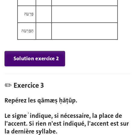
פַּרְעֹה
הַפַּרְעֹה
Solution exercice 2
✏️ Exercice 3
Repérez les qāmæṣ ḥāṭûp.
Le signe ֫ indique, si nécessaire, la place de
l'accent. Si rien n'est indiqué, l'accent est sur
la dernière syllabe.