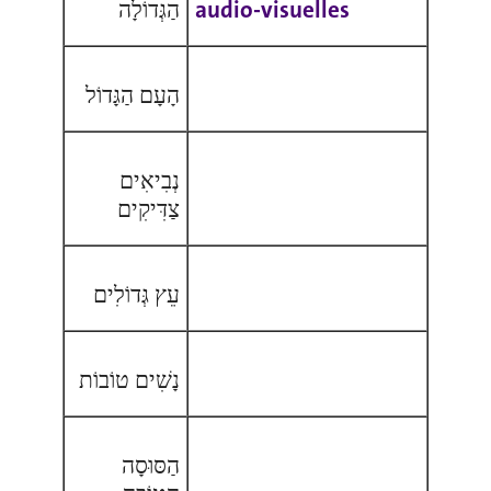
הַגְּדוֹלָה
audio-visuelles
הָעָם הַגָּדוֹל
נְבִיאִים
צַדִּיקִים
עֵץ גְּדוֹלִים
נָשִׁים טוֹבוֹת
הַסּוּסָה