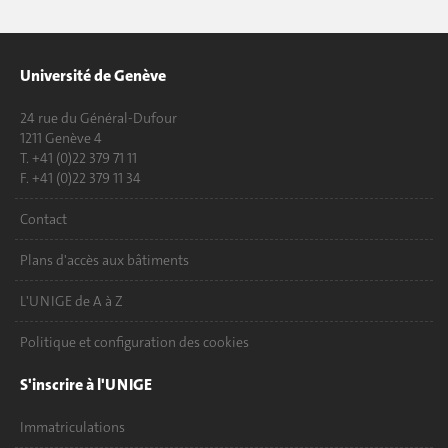
Université de Genève
24 rue du Général-Dufour
1211 Genève 4
T. +41 (0)22 379 71 11
F. +41 (0)22 379 11 34
Contact
Plans d'accès aux bâtiments
L'UNIGE de A à Z
Politique et configuration des cookies
S'inscrire à l'UNIGE
Immatriculations