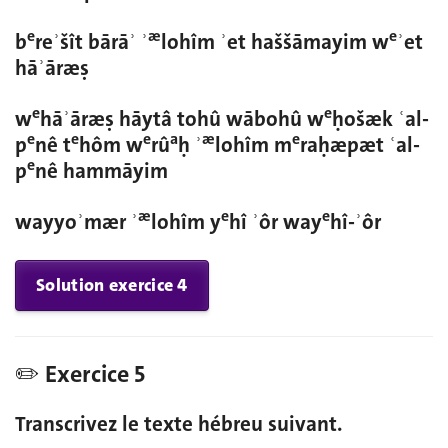
e
æ
e
b
reʾšît bārāʾ ʾ
lohîm ʾet haššāmayim w
ʾet
hāʾāræṣ
e
e
w
hāʾāræṣ hāytâ tohû wābohû w
ḥošæk ʿal-
e
e
e
a
æ
e
p
nê t
hôm w
rû
ḥ ʾ
lohîm m
raḥæpæt ʿal-
e
p
nê hammāyim
æ
e
e
wayyoʾmær ʾ
lohîm y
hî ʾôr way
hî-ʾôr
Solution exercice 4
✏️ Exercice 5
Transcrivez le texte hébreu suivant.