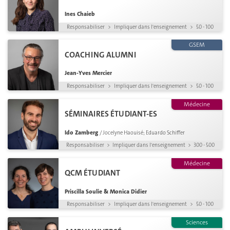
Ines Chaieb
Responsabiliser
>
Impliquer dans l'enseignement
>
50 - 100
GSEM
COACHING ALUMNI
Jean-Yves Mercier
Responsabiliser
>
Impliquer dans l'enseignement
>
50 - 100
Médecine
SÉMINAIRES ÉTUDIANT-ES
Ido Zamberg
/ Jocelyne Haouisé; Eduardo Schiffer
Responsabiliser
>
Impliquer dans l'enseignement
>
300 - 500
Médecine
QCM ÉTUDIANT
Priscilla Soulie & Monica Didier
Responsabiliser
>
Impliquer dans l'enseignement
>
50 - 100
Sciences