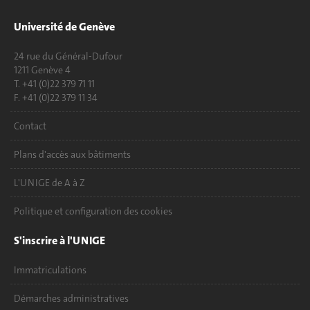
Université de Genève
24 rue du Général-Dufour
1211 Genève 4
T. +41 (0)22 379 71 11
F. +41 (0)22 379 11 34
Contact
Plans d'accès aux bâtiments
L'UNIGE de A à Z
Politique et configuration des cookies
S'inscrire à l'UNIGE
Immatriculations
Démarches administratives