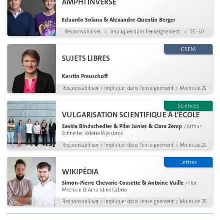
AMPHI INVERSÉ
Eduardo Solana & Alexandre-Quentin Berger
Responsabiliser
>
Impliquer dans l'enseignement
>
25 - 50
GSEM
SUJETS LIBRES
Kerstin Preuschoff
Responsabiliser
>
Impliquer dans l'enseignement
>
Moins de 25
Sciences
VULGARISATION SCIENTIFIQUE À L’ÉCOLE
Saskia Bindschedler & Pilar Junier & Clara Zemp
/ Arthur
Schneiter, Valérie Wyssbrod
Responsabiliser
>
Impliquer dans l'enseignement
>
Moins de 25
Lettres
WIKIPÉDIA
Simon-Pierre Chevarie-Cossette & Antoine Vuille
/ Flor
Méchain Et Amandine Cabrio
Responsabiliser
>
Impliquer dans l'enseignement
>
Moins de 25