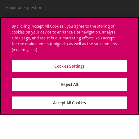
Poser une question
L'UNIGE vous informe
By clicking “Accept All Cookies”, you agree to the storing of
cookies on your device to enhance site navigation, analyze
UNIGE Mobile
site usage, and assist in our marketing efforts. You accept
for the main domain (unige.ch) as well as the sub domains
Médias
(xxx.unige.ch).
Offres d'emploi
Cookies Settings
Bibliothèque
Calendrier académique
Reject All
Médias sociaux UNIGE
Accept All Cookies
Accréditation