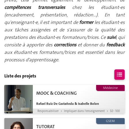
compétences transversales
chez les étudiant-es
(encadrement, présentation, rédaction…). En tant
qu'enseignant-e, il est important de
former
les étudiant-es
aux tâches assignées et de s'assurer de la qualité des
prestations des étudiant-es formateurs/trices. Ce
suivi
, qui
consiste à apporter des
corrections
et donner du
feedback
aux étudiant-es formateurs/trices est essentiel dans leur
processus d'apprentissage.
Liste des projets
Médecine
MOOC & COACHING
Aucun projet
correspondant à vos critères
Rafael Ruiz De Castañeda & Isabelle Bolon
n'a été
trouvé
Responsabiliser
>
Impliquer dans l'enseignement
>
50 - 100
GSEM
TUTORAT