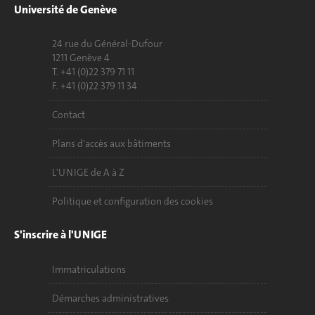
Université de Genève
24 rue du Général-Dufour
1211 Genève 4
T. +41 (0)22 379 71 11
F. +41 (0)22 379 11 34
Contact
Plans d'accès aux bâtiments
L'UNIGE de A à Z
Politique et configuration des cookies
S'inscrire à l'UNIGE
Immatriculations
Démarches administratives