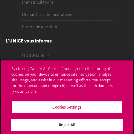
Immatriculations
Démarches administratives
Poser une question
L'UNIGE vous informe
UNIGE Mobile
Médias
By clicking “Accept All Cookies”, you agree to the storing of
cookies on your device to enhance site navigation, analyze
Offres d'emploi
site usage, and assist in our marketing efforts. You accept
for the main domain (unige.ch) as well as the sub domains
(xxx.unige.ch).
Bibliothèque
Calendrier académique
Cookies Settings
Médias sociaux UNIGE
Reject All