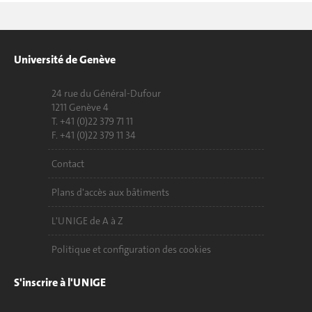
Université de Genève
24 rue du Général-Dufour
1211 Genève 4
T. +41 (0)22 379 71 11
F. +41 (0)22 379 11 34
Contact
Plans d'accès aux bâtiments
L'UNIGE de A à Z
Politique et configuration des cookies
S'inscrire à l'UNIGE