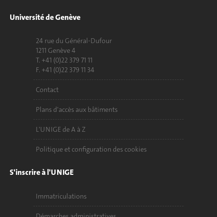
Université de Genève
24 rue du Général-Dufour
1211 Genève 4
T. +41 (0)22 379 71 11
F. +41 (0)22 379 11 34
Contact
Plans d'accès aux bâtiments
L'UNIGE de A à Z
Politique et configuration des cookies
S'inscrire à l'UNIGE
Immatriculations
Démarches administratives