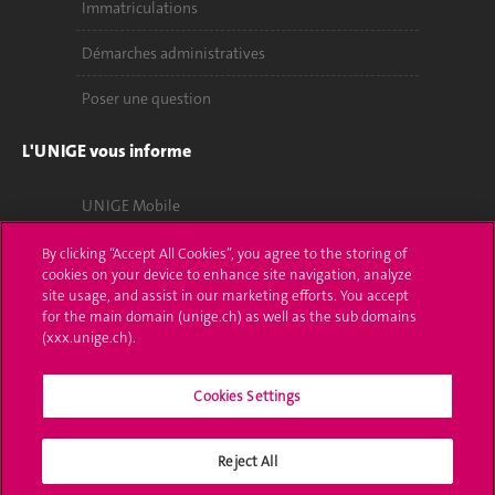
Immatriculations
Démarches administratives
Poser une question
L'UNIGE vous informe
UNIGE Mobile
Médias
By clicking “Accept All Cookies”, you agree to the storing of
cookies on your device to enhance site navigation, analyze
Offres d'emploi
site usage, and assist in our marketing efforts. You accept
for the main domain (unige.ch) as well as the sub domains
(xxx.unige.ch).
Bibliothèque
Calendrier académique
Cookies Settings
Médias sociaux UNIGE
Reject All